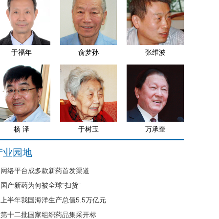
于福年
俞梦孙
张维波
杨 泽
于树玉
万承奎
产业园地
网络平台成多款新药首发渠道
国产新药为何被全球“扫货”
上半年我国海洋生产总值5.5万亿元
第十二批国家组织药品集采开标