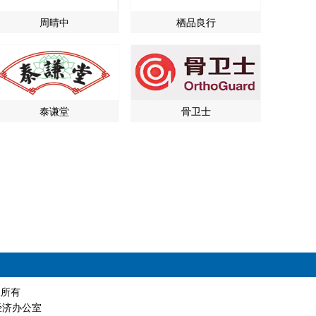
周晴中
栖品良行
泰谦堂
骨卫士
版权所有
经济办公室