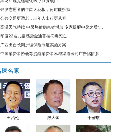
黑龙江规范适老化医疗服务项目
银发志愿者的年龄天花板，何时能拆掉
公共交通更适老，老年人出行更从容
高温天气持续 中暑热射病患者增加 专家提醒中暑之后“六不要”
印度22名儿童感染金迪普拉病毒死亡
广西出台长期护理保险制度实施方案
中国消费者协会等提醒消费者私域渠道医药广告陷阱多
名医名家
王治伦
殷大奎
于智敏