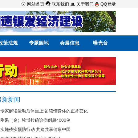



网站首页
联系我们
关于我们
QQ登录
政策法规
专题园地
会展信息
曝光台
最新新闻
专家解读运动后体重上涨 读懂身体的正常变化
刚果（金）埃博拉确诊病例超4000例
实施残疾预防行动 共建共享健康中国