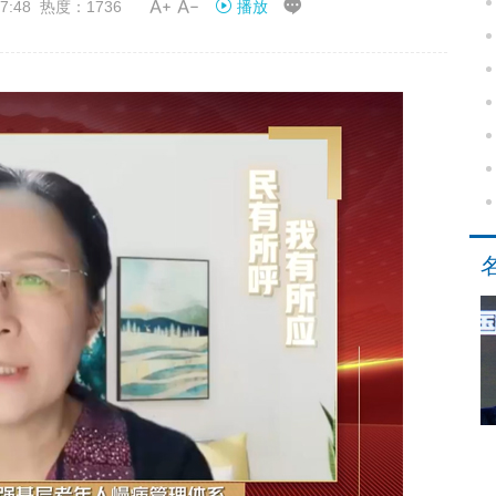


7:48 热度：1736
播放