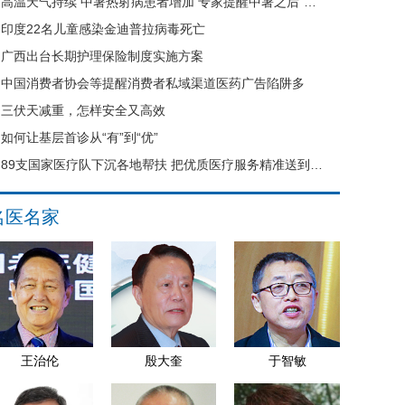
高温天气持续 中暑热射病患者增加 专家提醒中暑之后“六不要”
印度22名儿童感染金迪普拉病毒死亡
广西出台长期护理保险制度实施方案
中国消费者协会等提醒消费者私域渠道医药广告陷阱多
三伏天减重，怎样安全又高效
如何让基层首诊从“有”到“优”
89支国家医疗队下沉各地帮扶 把优质医疗服务精准送到县域基层
名医名家
王治伦
殷大奎
于智敏