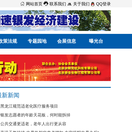



网站首页
联系我们
关于我们
QQ登录
政策法规
专题园地
会展信息
曝光台
最新新闻
黑龙江规范适老化医疗服务项目
银发志愿者的年龄天花板，何时能拆掉
公共交通更适老，老年人出行更从容