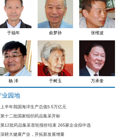
于福年
俞梦孙
张维波
杨 泽
于树玉
万承奎
产业园地
上半年我国海洋生产总值5.5万亿元
第十二批国家组织药品集采开标
第12批药品集采首轮报价结束 265家企业拟中选
深耕大健康产业，开拓新发展增量