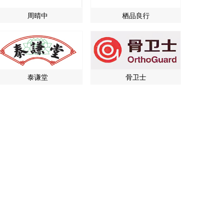
周晴中
栖品良行
泰谦堂
骨卫士