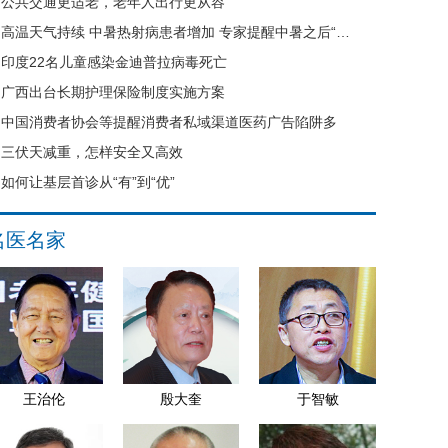
公共交通更适老，老年人出行更从容
高温天气持续 中暑热射病患者增加 专家提醒中暑之后“六不要”
印度22名儿童感染金迪普拉病毒死亡
广西出台长期护理保险制度实施方案
中国消费者协会等提醒消费者私域渠道医药广告陷阱多
三伏天减重，怎样安全又高效
如何让基层首诊从“有”到“优”
名医名家
王治伦
殷大奎
于智敏