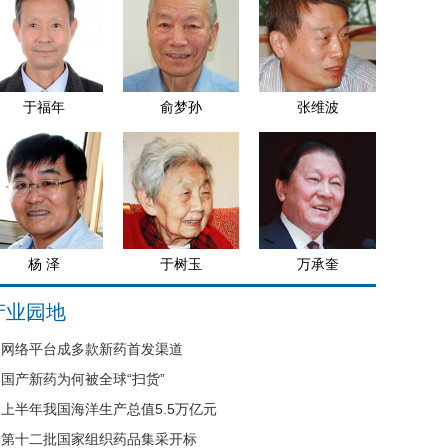
于福年
俞梦孙
张维波
杨 泽
于树玉
万承奎
产业园地
网络平台成多款新药首发渠道
国产新药为何被全球“扫货”
上半年我国海洋生产总值5.5万亿元
第十二批国家组织药品集采开标