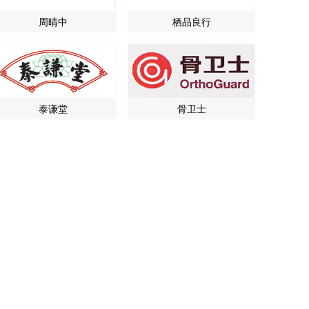
周晴中
栖品良行
泰谦堂
骨卫士