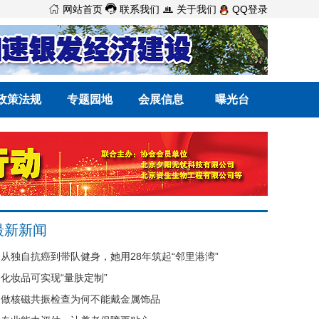



网站首页
联系我们
关于我们
QQ登录
政策法规
专题园地
会展信息
曝光台
最新新闻
从独自抗癌到带队健身，她用28年筑起“邻里港湾”
化妆品可实现“量肤定制”
做核磁共振检查为何不能戴金属饰品