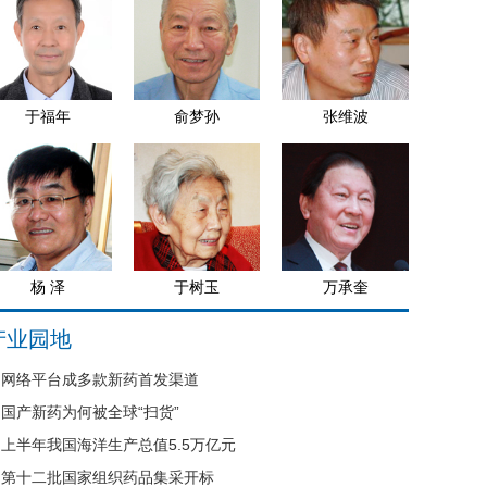
于福年
俞梦孙
张维波
杨 泽
于树玉
万承奎
产业园地
网络平台成多款新药首发渠道
国产新药为何被全球“扫货”
上半年我国海洋生产总值5.5万亿元
第十二批国家组织药品集采开标