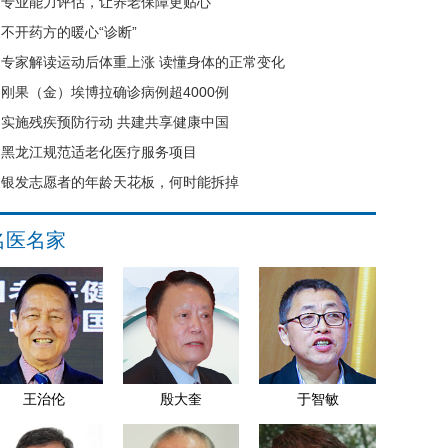
专业能力评估，让养老保障更贴心
不开药方的暖心“诊断”
专家解读运动后体重上涨 读懂身体的正常变化
刚果（金）埃博拉确诊病例超4000例
实施残疾预防行动 共建共享健康中国
黑龙江规范适老化医疗服务项目
银发志愿者的年龄天花板，何时能拆掉
名医名家
王治伦
殷大奎
于智敏