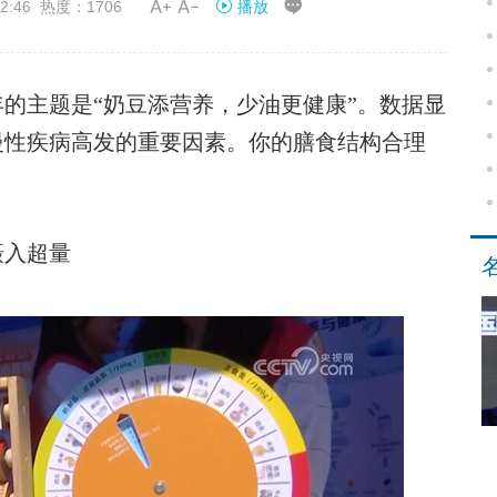


2:46 热度：1706
播放
主题是“奶豆添营养，少油更健康”。数据显
慢性疾病高发的重要因素。你的膳食结构合理
摄入超量