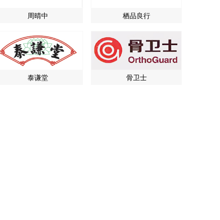
周晴中
栖品良行
泰谦堂
骨卫士