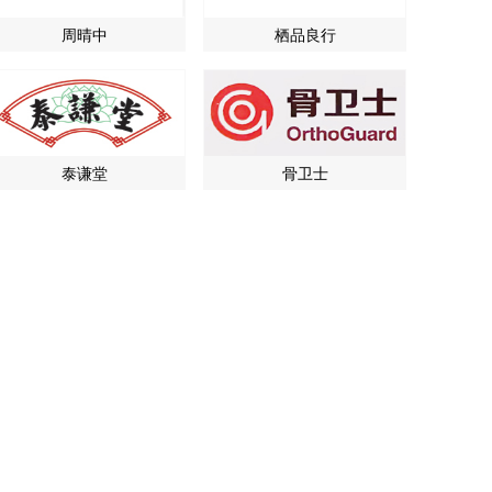
周晴中
栖品良行
泰谦堂
骨卫士