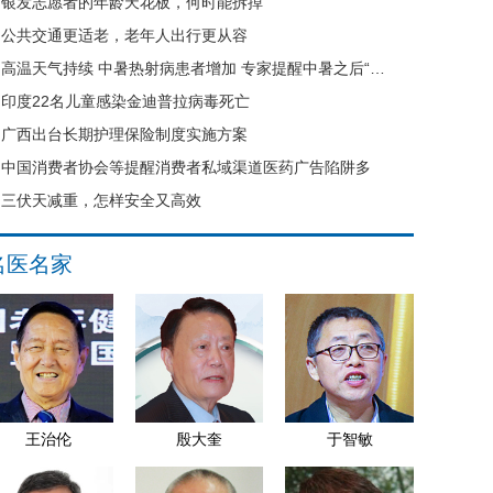
银发志愿者的年龄天花板，何时能拆掉
公共交通更适老，老年人出行更从容
高温天气持续 中暑热射病患者增加 专家提醒中暑之后“六不要”
印度22名儿童感染金迪普拉病毒死亡
广西出台长期护理保险制度实施方案
中国消费者协会等提醒消费者私域渠道医药广告陷阱多
三伏天减重，怎样安全又高效
名医名家
王治伦
殷大奎
于智敏