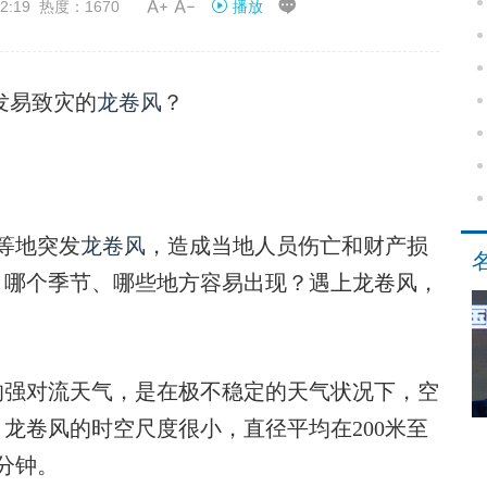


2:19 热度：1670
播放
发易致灾的
龙卷风
？
等地突发
龙卷风
，造成当地人员伤亡和财产损
？哪个季节、哪些地方容易出现？遇上龙卷风，
强对流天气，是在极不稳定的天气状况下，空
龙卷风的时空尺度很小，直径平均在200米至
分钟。