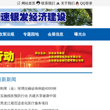



网站首页
联系我们
关于我们
QQ登录
政策法规
专题园地
会展信息
曝光台
最新新闻
刚果（金）埃博拉确诊病例超4000例
实施残疾预防行动 共建共享健康中国
黑龙江规范适老化医疗服务项目