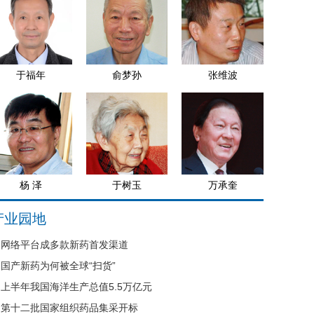
于福年
俞梦孙
张维波
杨 泽
于树玉
万承奎
产业园地
网络平台成多款新药首发渠道
国产新药为何被全球“扫货”
上半年我国海洋生产总值5.5万亿元
第十二批国家组织药品集采开标