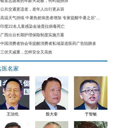
银发志愿者的年龄天花板，何时能拆掉
公共交通更适老，老年人出行更从容
高温天气持续 中暑热射病患者增加 专家提醒中暑之后“六不要”
印度22名儿童感染金迪普拉病毒死亡
广西出台长期护理保险制度实施方案
中国消费者协会等提醒消费者私域渠道医药广告陷阱多
三伏天减重，怎样安全又高效
名医名家
王治伦
殷大奎
于智敏