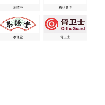
周晴中
栖品良行
泰谦堂
骨卫士