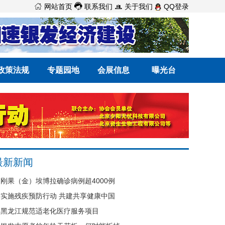



网站首页
联系我们
关于我们
QQ登录
政策法规
专题园地
会展信息
曝光台
最新新闻
刚果（金）埃博拉确诊病例超4000例
实施残疾预防行动 共建共享健康中国
黑龙江规范适老化医疗服务项目