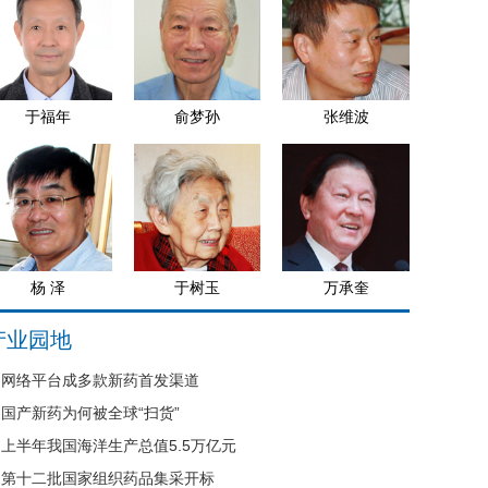
于福年
俞梦孙
张维波
杨 泽
于树玉
万承奎
产业园地
网络平台成多款新药首发渠道
国产新药为何被全球“扫货”
上半年我国海洋生产总值5.5万亿元
第十二批国家组织药品集采开标