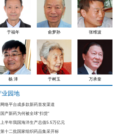
于福年
俞梦孙
张维波
杨 泽
于树玉
万承奎
产业园地
网络平台成多款新药首发渠道
国产新药为何被全球“扫货”
上半年我国海洋生产总值5.5万亿元
第十二批国家组织药品集采开标