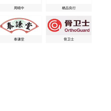
周晴中
栖品良行
泰谦堂
骨卫士