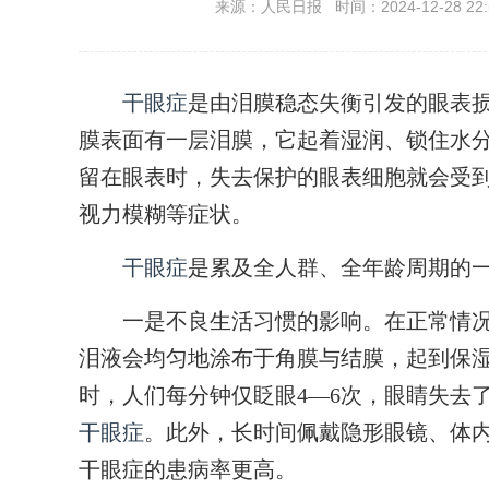
来源：人民日报 时间：2024-12-28 22:
干眼症
是由泪膜稳态失衡引发的眼表
膜表面有一层泪膜，它起着湿润、锁住水
留在眼表时，失去保护的眼表细胞就会受
视力模糊等症状。
干眼症
是累及全人群、全年龄周期的
一是不良生活习惯的影响。在正常情况下
泪液会均匀地涂布于角膜与结膜，起到保
时，人们每分钟仅眨眼4—6次，眼睛失去
干眼症
。此外，长时间佩戴隐形眼镜、体内
干眼症的患病率更高。