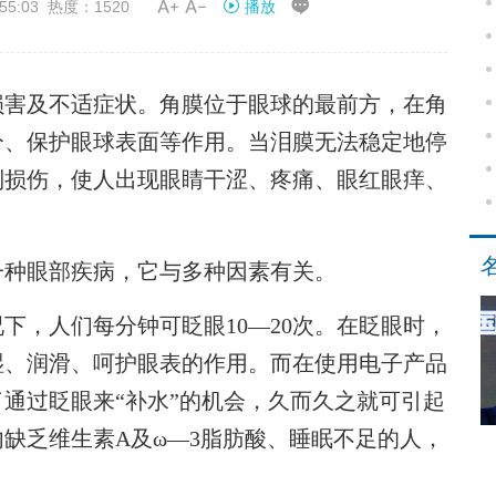


55:03 热度：1520
播放
损害及不适症状。角膜位于眼球的最前方，在角
分、保护眼球表面等作用。当泪膜无法稳定地停
到损伤，使人出现眼睛干涩、疼痛、眼红眼痒、
一种眼部疾病，它与多种因素有关。
，人们每分钟可眨眼10—20次。在眨眼时，
湿、润滑、呵护眼表的作用。而在使用电子产品
了通过眨眼来“补水”的机会，久而久之就可引起
缺乏维生素A及ω—3脂肪酸、睡眠不足的人，