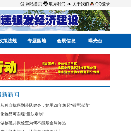



网站首页
联系我们
关于我们
QQ登录
政策法规
专题园地
会展信息
曝光台
最新新闻
从独自抗癌到带队健身，她用28年筑起“邻里港湾”
化妆品可实现“量肤定制”
做核磁共振检查为何不能戴金属饰品