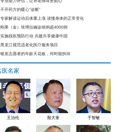
专业能力评估，让养老保障更贴心
不开药方的暖心“诊断”
专家解读运动后体重上涨 读懂身体的正常变化
刚果（金）埃博拉确诊病例超4000例
实施残疾预防行动 共建共享健康中国
黑龙江规范适老化医疗服务项目
银发志愿者的年龄天花板，何时能拆掉
名医名家
王治伦
殷大奎
于智敏