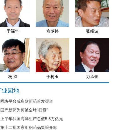
于福年
俞梦孙
张维波
杨 泽
于树玉
万承奎
产业园地
网络平台成多款新药首发渠道
国产新药为何被全球“扫货”
上半年我国海洋生产总值5.5万亿元
第十二批国家组织药品集采开标