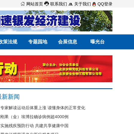



网站首页
联系我们
关于我们
QQ登录
政策法规
专题园地
会展信息
曝光台
最新新闻
专家解读运动后体重上涨 读懂身体的正常变化
刚果（金）埃博拉确诊病例超4000例
实施残疾预防行动 共建共享健康中国