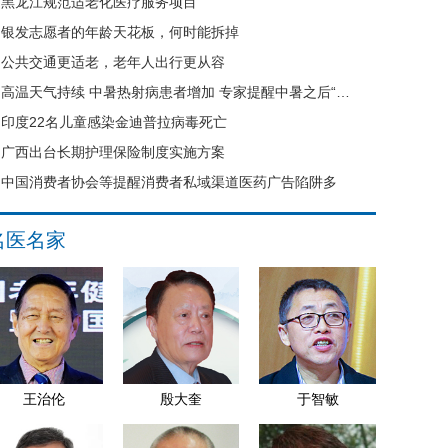
黑龙江规范适老化医疗服务项目
银发志愿者的年龄天花板，何时能拆掉
公共交通更适老，老年人出行更从容
高温天气持续 中暑热射病患者增加 专家提醒中暑之后“六不要”
印度22名儿童感染金迪普拉病毒死亡
广西出台长期护理保险制度实施方案
中国消费者协会等提醒消费者私域渠道医药广告陷阱多
名医名家
王治伦
殷大奎
于智敏