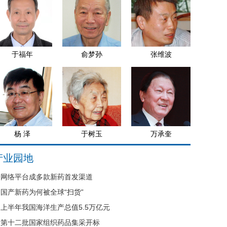
于福年
俞梦孙
张维波
杨 泽
于树玉
万承奎
产业园地
网络平台成多款新药首发渠道
国产新药为何被全球“扫货”
上半年我国海洋生产总值5.5万亿元
第十二批国家组织药品集采开标