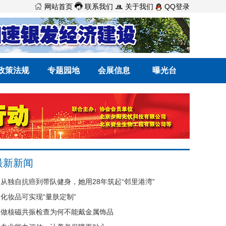



网站首页
联系我们
关于我们
QQ登录
政策法规
专题园地
会展信息
曝光台
最新新闻
从独自抗癌到带队健身，她用28年筑起“邻里港湾”
化妆品可实现“量肤定制”
做核磁共振检查为何不能戴金属饰品