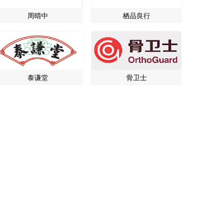
周晴中
栖品良行
泰谦堂
骨卫士