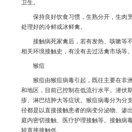
卫生。
保持良好饮食习惯，生熟分开，生肉烹
处理好的冷鲜或冰鲜禽。
接触病死家禽后，若有发热、咳嗽等不
相关环境接触史，有没有去过活禽市场等
猴痘
猴痘由猴痘病毒引起，既往主要在非洲地
和地区，目前已控制在低流行水平。潜伏期
疹、淋巴结肿大等症状。猴痘病毒分为分支Ⅰ型
径都是以直接接触患者的病变分泌物、渗
庭内密切接触、医疗护理接触等。接触病
较直接接触低。