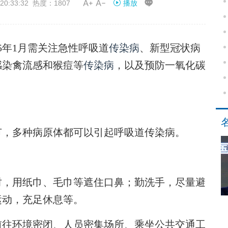


0:33:32 热度：1807
播放
年1月需关注急性呼吸道
传染病
、新型冠状病
感染禽流感和猴痘等
传染病
，以及预防一氧化碳
，多种病原体都可以引起呼吸道传染病。
，用纸巾、毛巾等遮住口鼻；勤洗手，尽量避
运动，充足休息等。
往环境密闭、人员密集场所、乘坐公共交通工