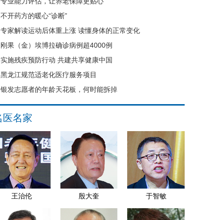
专业能力评估，让养老保障更贴心
不开药方的暖心“诊断”
专家解读运动后体重上涨 读懂身体的正常变化
刚果（金）埃博拉确诊病例超4000例
实施残疾预防行动 共建共享健康中国
黑龙江规范适老化医疗服务项目
银发志愿者的年龄天花板，何时能拆掉
名医名家
王治伦
殷大奎
于智敏