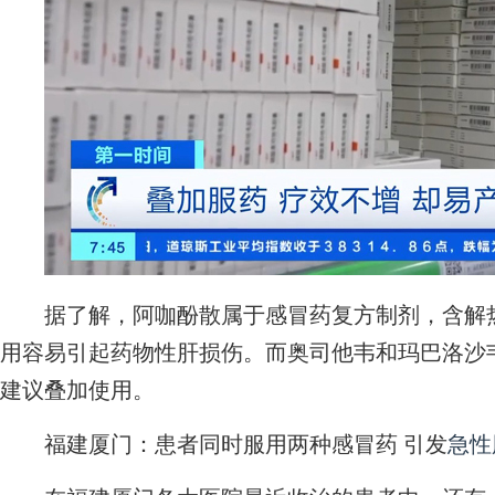
据了解，阿咖酚散属于感冒药复方制剂，含解热
用容易引起药物性肝损伤。而奥司他韦和玛巴洛沙
建议叠加使用。
福建厦门：患者同时服用两种感冒药 引发
急性