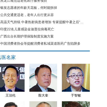
黑龙江规范适老化医疗服务项目
银发志愿者的年龄天花板，何时能拆掉
公共交通更适老，老年人出行更从容
高温天气持续 中暑热射病患者增加 专家提醒中暑之后“六不要”
印度22名儿童感染金迪普拉病毒死亡
广西出台长期护理保险制度实施方案
中国消费者协会等提醒消费者私域渠道医药广告陷阱多
名医名家
王治伦
殷大奎
于智敏