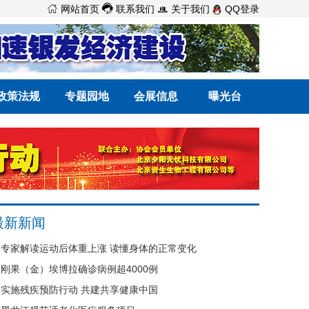



网站首页
联系我们
关于我们
QQ登录
政策法规
专题园地
会展信息
曝光台
最新新闻
专家解读运动后体重上涨 读懂身体的正常变化
刚果（金）埃博拉确诊病例超4000例
实施残疾预防行动 共建共享健康中国