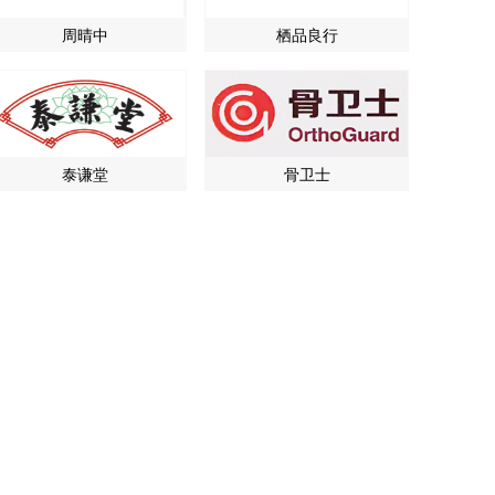
周晴中
栖品良行
泰谦堂
骨卫士