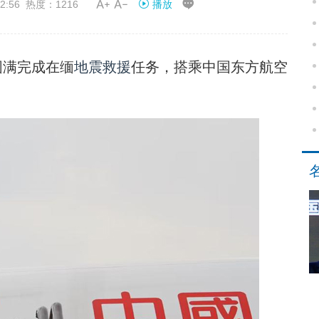


2:56 热度：1216
播放
圆满完成在缅
地震救援
任务，搭乘中国东方航空