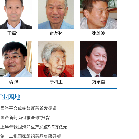
于福年
俞梦孙
张维波
杨 泽
于树玉
万承奎
产业园地
网络平台成多款新药首发渠道
国产新药为何被全球“扫货”
上半年我国海洋生产总值5.5万亿元
第十二批国家组织药品集采开标