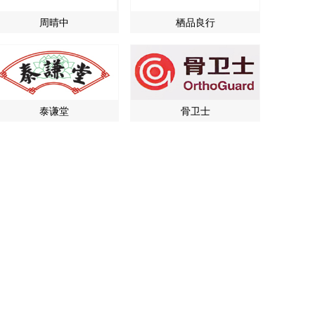
周晴中
栖品良行
泰谦堂
骨卫士