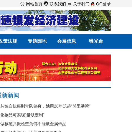



网站首页
联系我们
关于我们
QQ登录
政策法规
专题园地
会展信息
曝光台
最新新闻
从独自抗癌到带队健身，她用28年筑起“邻里港湾”
化妆品可实现“量肤定制”
做核磁共振检查为何不能戴金属饰品