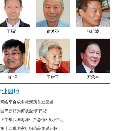
于福年
俞梦孙
张维波
杨 泽
于树玉
万承奎
产业园地
网络平台成多款新药首发渠道
国产新药为何被全球“扫货”
上半年我国海洋生产总值5.5万亿元
第十二批国家组织药品集采开标