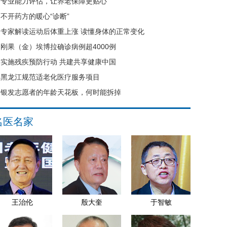
专业能力评估，让养老保障更贴心
不开药方的暖心“诊断”
专家解读运动后体重上涨 读懂身体的正常变化
刚果（金）埃博拉确诊病例超4000例
实施残疾预防行动 共建共享健康中国
黑龙江规范适老化医疗服务项目
银发志愿者的年龄天花板，何时能拆掉
名医名家
王治伦
殷大奎
于智敏