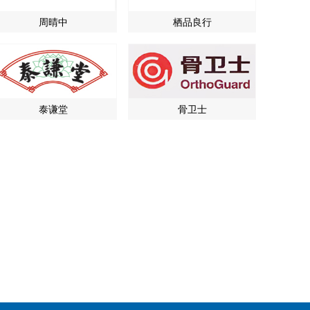
周晴中
栖品良行
泰谦堂
骨卫士