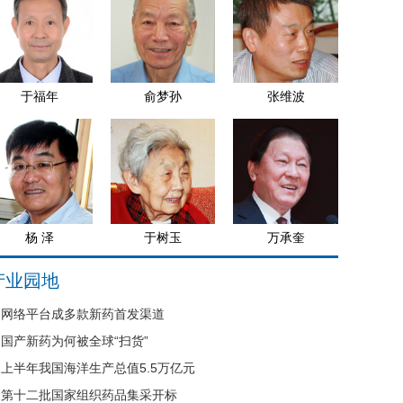
于福年
俞梦孙
张维波
杨 泽
于树玉
万承奎
产业园地
网络平台成多款新药首发渠道
国产新药为何被全球“扫货”
上半年我国海洋生产总值5.5万亿元
第十二批国家组织药品集采开标