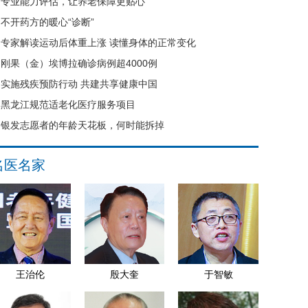
专业能力评估，让养老保障更贴心
不开药方的暖心“诊断”
专家解读运动后体重上涨 读懂身体的正常变化
刚果（金）埃博拉确诊病例超4000例
实施残疾预防行动 共建共享健康中国
黑龙江规范适老化医疗服务项目
银发志愿者的年龄天花板，何时能拆掉
名医名家
王治伦
殷大奎
于智敏