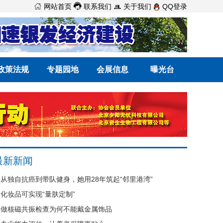



网站首页
联系我们
关于我们
QQ登录
政策法规
专题园地
会展信息
曝光台
最新新闻
从独自抗癌到带队健身，她用28年筑起“邻里港湾”
化妆品可实现“量肤定制”
做核磁共振检查为何不能戴金属饰品