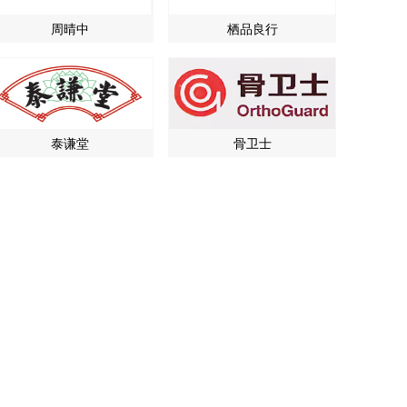
周晴中
栖品良行
泰谦堂
骨卫士