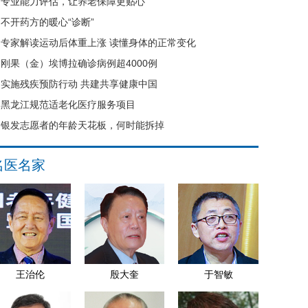
专业能力评估，让养老保障更贴心
不开药方的暖心“诊断”
专家解读运动后体重上涨 读懂身体的正常变化
刚果（金）埃博拉确诊病例超4000例
实施残疾预防行动 共建共享健康中国
黑龙江规范适老化医疗服务项目
银发志愿者的年龄天花板，何时能拆掉
名医名家
王治伦
殷大奎
于智敏