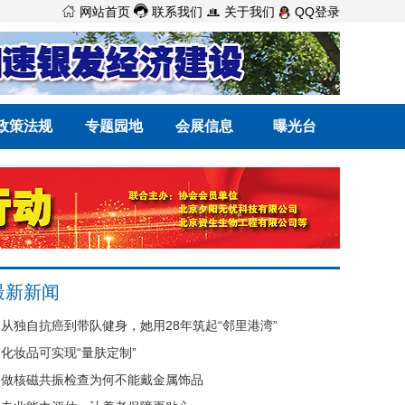



网站首页
联系我们
关于我们
QQ登录
政策法规
专题园地
会展信息
曝光台
最新新闻
从独自抗癌到带队健身，她用28年筑起“邻里港湾”
化妆品可实现“量肤定制”
做核磁共振检查为何不能戴金属饰品