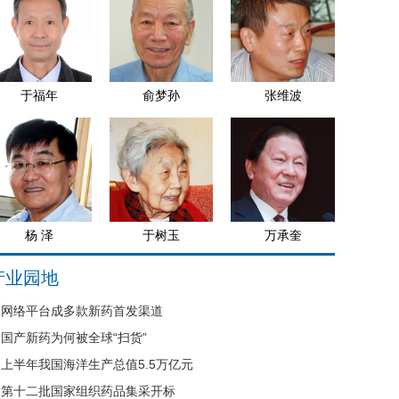
于福年
俞梦孙
张维波
杨 泽
于树玉
万承奎
产业园地
网络平台成多款新药首发渠道
国产新药为何被全球“扫货”
上半年我国海洋生产总值5.5万亿元
第十二批国家组织药品集采开标