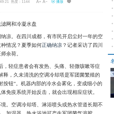


49:21 热度：1144
播放
洗滤网和冷凝水盘
纳凉。在四川成都，有市民开启尘封一年的空
这种情况？夏季如何
正确纳凉
？记者采访了四川
医师余荷。
，轻症患者会有发热、头痛、轻微咳嗽等症
解释，久未清洗的空调冷却塔是军团菌繁殖的
射按钮”。机器内部的冷水会雾化，变成细小的
机体免疫系统开始反击，就会出现相应症状。
境。空调冷却塔、淋浴喷头或热水管道长期不
泉、加湿器、热水浴池可产生军团菌气溶胶。