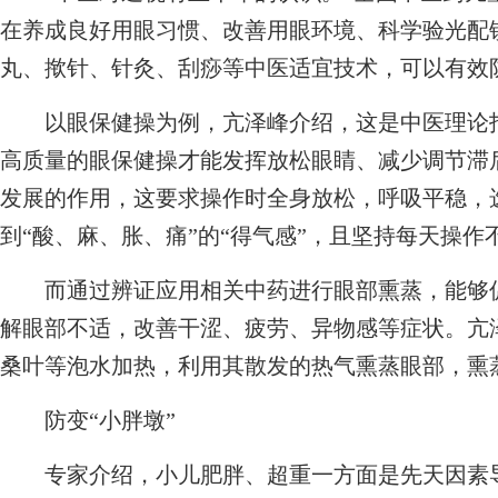
在养成良好用眼习惯、改善用眼环境、科学验光配
丸、揿针、针灸、刮痧等中医适宜技术，可以有效
以眼保健操为例，亢泽峰介绍，这是中医理论指
高质量的眼保健操才能发挥放松眼睛、减少调节滞
发展的作用，这要求操作时全身放松，呼吸平稳，
到“酸、麻、胀、痛”的“得气感”，且坚持每天操作
而通过辨证应用相关中药进行眼部熏蒸，能够促
解眼部不适，改善干涩、疲劳、异物感等症状。亢
桑叶等泡水加热，利用其散发的热气熏蒸眼部，熏
防变“小胖墩”
专家介绍，小儿肥胖、超重一方面是先天因素导