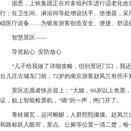
据悉，上铁集团正在对多组列车进行适老化改造
行；在卫生间、淋浴间等处增设扶手、坐便器，采
础医疗设备……为银发游客创造安全、便捷、舒适
智慧景区——
导览贴心 安防放心
“儿子给我做了详细攻略，但到景区门口，我还
台儿庄古城东门前，72岁的南京游客赵凤兰有些不
景区志愿者快步迎上：“大娘，60岁以上免票，
证，贴上智能检票机，“嘀”的一声，闸门开了。
青砖黛瓦，运河蜿蜒，人群熙熙攘攘。赵凤兰漫
和路标跃入眼帘，景点、公厕等位置一清二楚，每