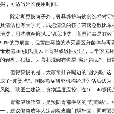
损，可适当延长使用时间。
除定期更换筷子外，餐具养护与饮食选择对守
具清洁也有大学问，成把清洗的筷子菌落总数比单根
清洗，用洗洁精擦拭后彻底冲洗。高温消毒是有效手
99%的致病菌，但黄曲霉菌的杀灭需区分菌体与毒
毒素需280摄氏度以上高温或碱性处理，日常家庭
的碗盘、砧板、刀具和洗碗布也易“藏污纳垢”，日
值得警惕的是，大家常挂在嘴边的“趁热吃”这一
成了“趁烫吃”。国际癌症研究机构经过评估后认为
风险。耿医生建议，食物温度应控制在10—40摄氏
胃部健康筛查，是预防胃部疾病的“前哨站”。
一，建议健康成年人定期检查幽门螺杆菌。同时要