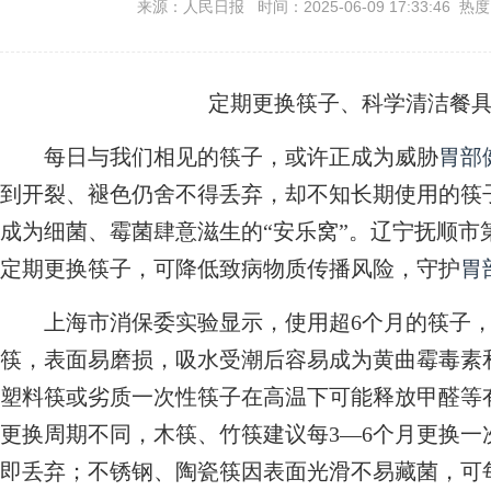
来源：人民日报 时间：2025-06-09 17:33:46 热
定期更换筷子、科学清洁餐
每日与我们相见的筷子，或许正成为威胁
胃部
到开裂、褪色仍舍不得丢弃，却不知长期使用的筷
成为细菌、霉菌肆意滋生的“安乐窝”。辽宁抚顺市
定期更换筷子，可降低致病物质传播风险，守护
胃
上海市消保委实验显示，使用超6个月的筷子，霉
筷，表面易磨损，吸水受潮后容易成为黄曲霉毒素
塑料筷或劣质一次性筷子在高温下可能释放甲醛等
更换周期不同，木筷、竹筷建议每3—6个月更换
即丢弃；不锈钢、陶瓷筷因表面光滑不易藏菌，可