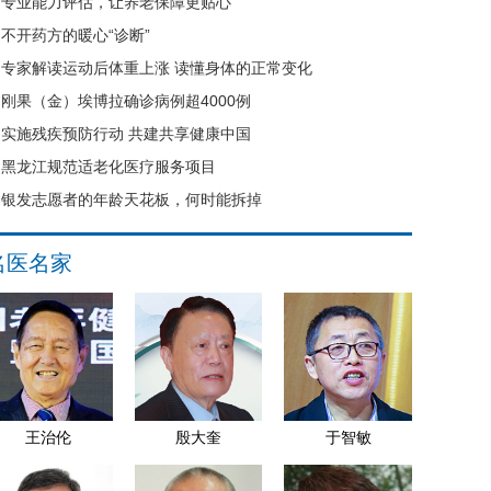
专业能力评估，让养老保障更贴心
不开药方的暖心“诊断”
专家解读运动后体重上涨 读懂身体的正常变化
刚果（金）埃博拉确诊病例超4000例
实施残疾预防行动 共建共享健康中国
黑龙江规范适老化医疗服务项目
银发志愿者的年龄天花板，何时能拆掉
名医名家
王治伦
殷大奎
于智敏