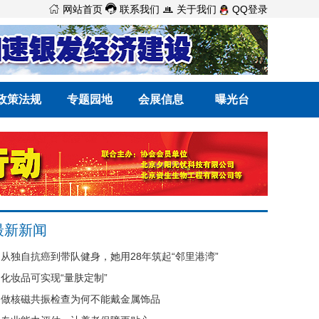



网站首页
联系我们
关于我们
QQ登录
政策法规
专题园地
会展信息
曝光台
最新新闻
从独自抗癌到带队健身，她用28年筑起“邻里港湾”
化妆品可实现“量肤定制”
做核磁共振检查为何不能戴金属饰品