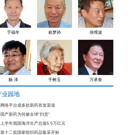
于福年
俞梦孙
张维波
杨 泽
于树玉
万承奎
产业园地
网络平台成多款新药首发渠道
国产新药为何被全球“扫货”
上半年我国海洋生产总值5.5万亿元
第十二批国家组织药品集采开标