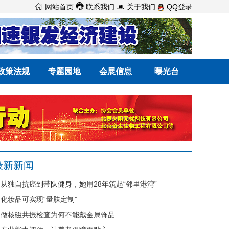



网站首页
联系我们
关于我们
QQ登录
政策法规
专题园地
会展信息
曝光台
最新新闻
从独自抗癌到带队健身，她用28年筑起“邻里港湾”
化妆品可实现“量肤定制”
做核磁共振检查为何不能戴金属饰品