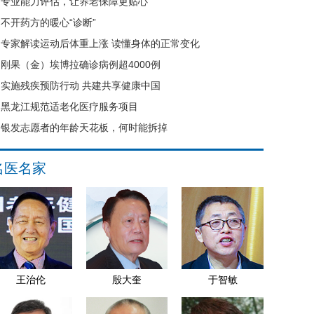
专业能力评估，让养老保障更贴心
不开药方的暖心“诊断”
专家解读运动后体重上涨 读懂身体的正常变化
刚果（金）埃博拉确诊病例超4000例
实施残疾预防行动 共建共享健康中国
黑龙江规范适老化医疗服务项目
银发志愿者的年龄天花板，何时能拆掉
名医名家
王治伦
殷大奎
于智敏