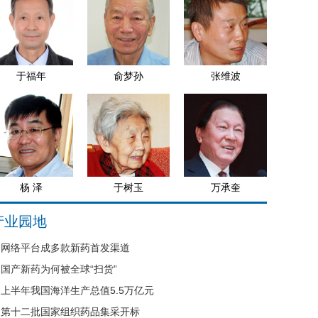
于福年
俞梦孙
张维波
杨 泽
于树玉
万承奎
产业园地
网络平台成多款新药首发渠道
国产新药为何被全球“扫货”
上半年我国海洋生产总值5.5万亿元
第十二批国家组织药品集采开标