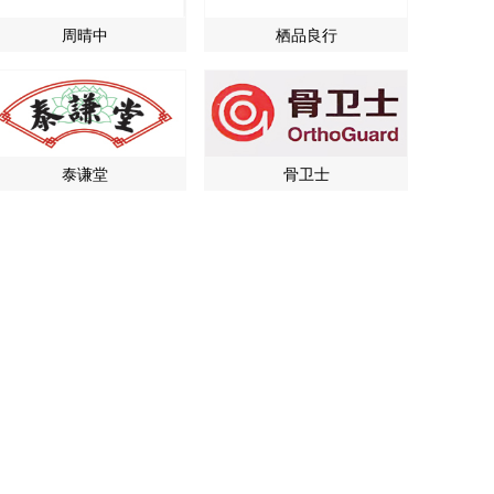
周晴中
栖品良行
泰谦堂
骨卫士