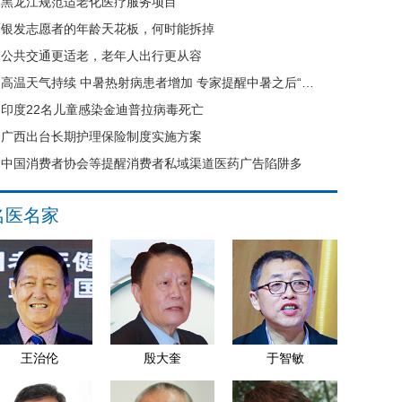
黑龙江规范适老化医疗服务项目
银发志愿者的年龄天花板，何时能拆掉
公共交通更适老，老年人出行更从容
高温天气持续 中暑热射病患者增加 专家提醒中暑之后“六不要”
印度22名儿童感染金迪普拉病毒死亡
广西出台长期护理保险制度实施方案
中国消费者协会等提醒消费者私域渠道医药广告陷阱多
名医名家
王治伦
殷大奎
于智敏