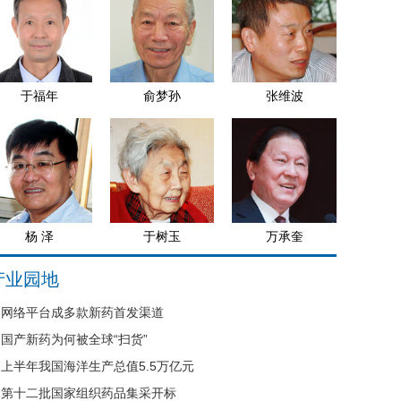
于福年
俞梦孙
张维波
杨 泽
于树玉
万承奎
产业园地
网络平台成多款新药首发渠道
国产新药为何被全球“扫货”
上半年我国海洋生产总值5.5万亿元
第十二批国家组织药品集采开标