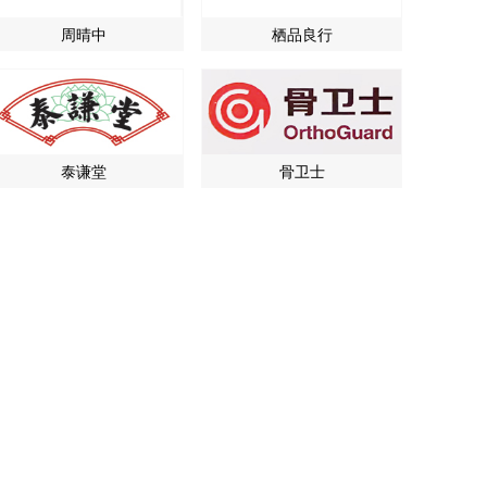
周晴中
栖品良行
泰谦堂
骨卫士