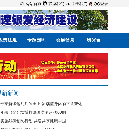



网站首页
联系我们
关于我们
QQ登录
政策法规
专题园地
会展信息
曝光台
最新新闻
专家解读运动后体重上涨 读懂身体的正常变化
刚果（金）埃博拉确诊病例超4000例
实施残疾预防行动 共建共享健康中国