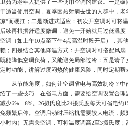
卫茹为老年人提供了一些使用空调的建议。一是破
于适当使用空调，夏季因热射病去世的人群中，老年
凉”而硬扛；二是渐进式适应：初次开空调时可将温
后续再根据舒适度微调，避免一开始就用过低温度
空调（如上午10点至下午4点高温时段开启），其
赖；四是结合其他降温方式：开空调时可搭配风扇
既能降低空调负荷，又能避免局部过冷；五是请子
定时功能，讲解过度闷热的健康风险，同时定期帮
从节能角度，如何让空调省电与高效制冷？中南
绍了一些技巧。在省电方面，需要给空调设置合理
减少6%—8%。26摄氏度比24摄氏度每天可省电
免频繁启停。空调启动时压缩机需要较大电流，频
小时内）无需关空调，可将温度调高2至3摄氏度；