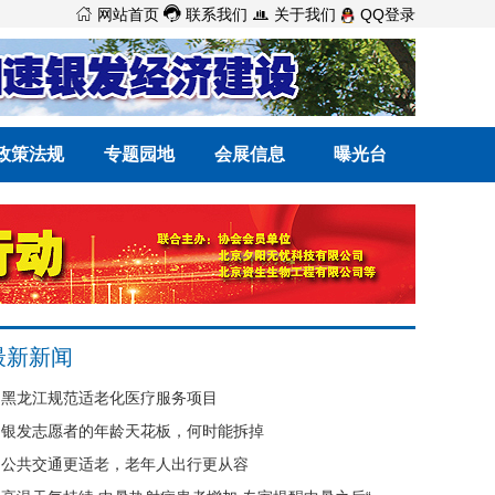



网站首页
联系我们
关于我们
QQ登录
政策法规
专题园地
会展信息
曝光台
最新新闻
黑龙江规范适老化医疗服务项目
银发志愿者的年龄天花板，何时能拆掉
公共交通更适老，老年人出行更从容