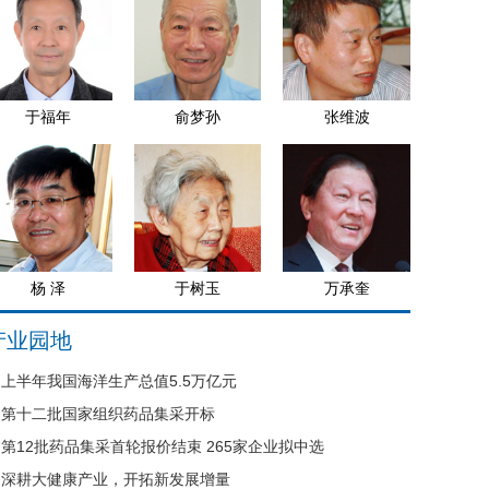
于福年
俞梦孙
张维波
杨 泽
于树玉
万承奎
产业园地
上半年我国海洋生产总值5.5万亿元
第十二批国家组织药品集采开标
第12批药品集采首轮报价结束 265家企业拟中选
深耕大健康产业，开拓新发展增量