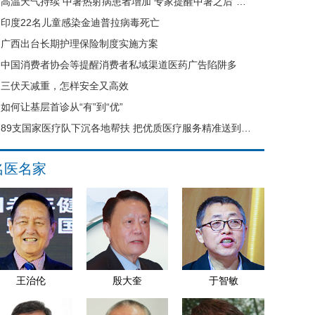
高温天气持续 中暑热射病患者增加 专家提醒中暑之后“六不要”
印度22名儿童感染金迪普拉病毒死亡
广西出台长期护理保险制度实施方案
中国消费者协会等提醒消费者私域渠道医药广告陷阱多
三伏天减重，怎样安全又高效
如何让基层首诊从“有”到“优”
89支国家医疗队下沉各地帮扶 把优质医疗服务精准送到县域基层
名医名家
王治伦
殷大奎
于智敏