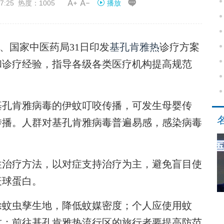


7:25 热度：1005
播放
、国家中医药局31日印发
基孔肯雅热
诊疗方案
展和诊疗经验，指导各级各类医疗机构提高规范
基孔肯雅病毒的伊蚊叮咬传播，可发生母婴传
传播。人群对基孔肯雅病毒普遍易感，感染病毒
性治疗方法，以对症支持治疗为主，避免盲目使
疫球蛋白。
蚊虫孳生地，降低蚊媒密度；个人应使用蚊
蚊；前往基孔肯雅热流行区的旅行者要提高防范