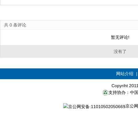
共
0
条评论
暂无评论!
没有了
网站介绍
Copyriht 20
支持协办：中
京公网