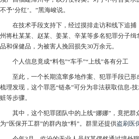
不予‘分红’。”黑海峻说。
在技术手段支持下，经过摸排走访和线下追捕，
州将杜某某、赵某、姜某、辛某等多名犯罪分子缉
品和保健品，为被害人挽回损失30万余元。
个人信息竟成“料包”“车手”“上线”各有分工
至此，一个长期流窜多地作案、犯罪手段已形成
梳理发现，这个罪恶“链条”可分为非法获取信息-技
赃等步骤。
其中，这个犯罪团队中的上线“娜娜”，竟把群众
为“医保开工群”的群内放“料”。群里还提供
盗刷医
今年3月，临汾的无业人员赵某偶然通过境外聊天