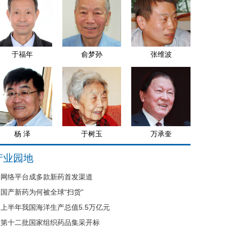
于福年
俞梦孙
张维波
杨 泽
于树玉
万承奎
产业园地
网络平台成多款新药首发渠道
国产新药为何被全球“扫货”
上半年我国海洋生产总值5.5万亿元
第十二批国家组织药品集采开标