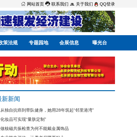



网站首页
联系我们
关于我们
QQ登录
政策法规
专题园地
会展信息
曝光台
最新新闻
从独自抗癌到带队健身，她用28年筑起“邻里港湾”
化妆品可实现“量肤定制”
做核磁共振检查为何不能戴金属饰品