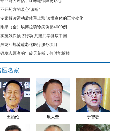
专业能力评估，让养老保障更贴心
不开药方的暖心“诊断”
专家解读运动后体重上涨 读懂身体的正常变化
刚果（金）埃博拉确诊病例超4000例
实施残疾预防行动 共建共享健康中国
黑龙江规范适老化医疗服务项目
银发志愿者的年龄天花板，何时能拆掉
名医名家
王治伦
殷大奎
于智敏