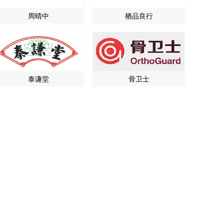
周晴中
栖品良行
泰谦堂
骨卫士