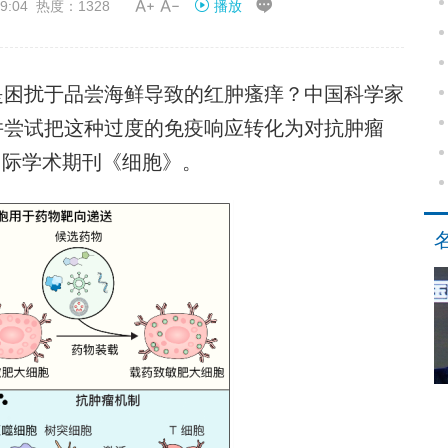


9:04 热度：1328
播放
困扰于品尝海鲜导致的红肿瘙痒？中国科学家
并尝试把这种过度的免疫响应转化为对抗肿瘤
于国际学术期刊《细胞》。