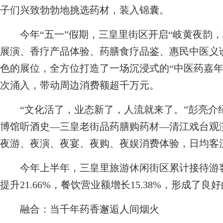
子们兴致勃勃地挑选药材，装入锦囊。
今年“五一”假期，三皇里街区开启“岐黄夜韵，
展演、香疗产品体验、药膳食疗品鉴、惠民中医义诊
色的展位，全方位打造了一场沉浸式的“中医药嘉年
次涌入，带动周边消费额超千万元。
“文化活了，业态新了，人流就来了。”彭亮介绍
博馆听酒史—三皇老街品药膳购药材—清江戏台观
夜游、夜演、夜宴、夜购、夜娱消费体验，日均客
今年上半年，三皇里旅游休闲街区累计接待游客1
提升21.66%，餐饮营业额增长15.38%，形成了良
融合：当千年药香邂逅人间烟火