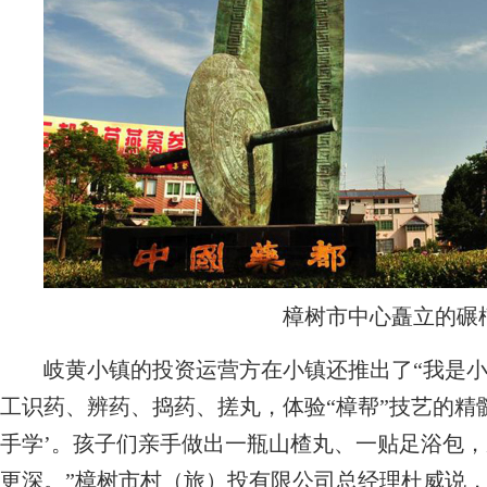
樟树市中心矗立的碾
岐黄小镇的投资运营方在小镇还推出了“我是小
工识药、辨药、捣药、搓丸，体验“樟帮”技艺的精髓
手学’。孩子们亲手做出一瓶山楂丸、一贴足浴包
更深。”樟树市村（旅）投有限公司总经理杜威说，