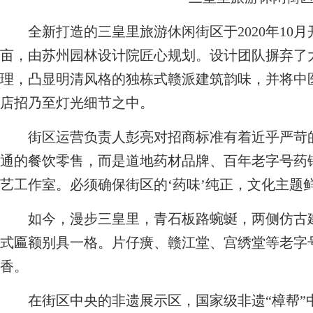
全新打造的三皇里旅游休闲街区于2020年10月开
亩，由苏州园林设计院匠心规划。设计团队摒弃了
理，凸显明清风格的独栋式赣派建筑韵味，并将中
店招乃至灯光细节之中。
街区运营负责人彭亮对招商标准有着近乎严苛的
通的餐饮零售，而是道地药材品牌、百年老字号药
艺工作室。必须确保街区的‘药味’纯正，文化主题鲜
如今，漫步三皇里，青石板路蜿蜒，两侧仿古建
式匾额别具一格。片仔癀、赣江堂、宫绣堂等老字
香。
在街区中央的非遗展示区，国家级非遗“樟帮”