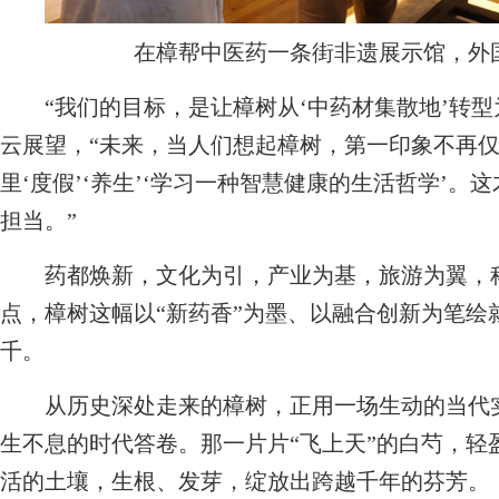
在樟帮中医药一条街非遗展示馆，外
“我们的目标，是让樟树从‘中药材集散地’转型为
云展望，“未来，当人们想起樟树，第一印象不再仅
里‘度假’‘养生’‘学习一种智慧健康的生活哲学’
担当。”
药都焕新，文化为引，产业为基，旅游为翼，科
点，樟树这幅以“新药香”为墨、以融合创新为笔绘
千。
从历史深处走来的樟树，正用一场生动的当代实
生不息的时代答卷。那一片片“飞上天”的白芍，轻
活的土壤，生根、发芽，绽放出跨越千年的芬芳。