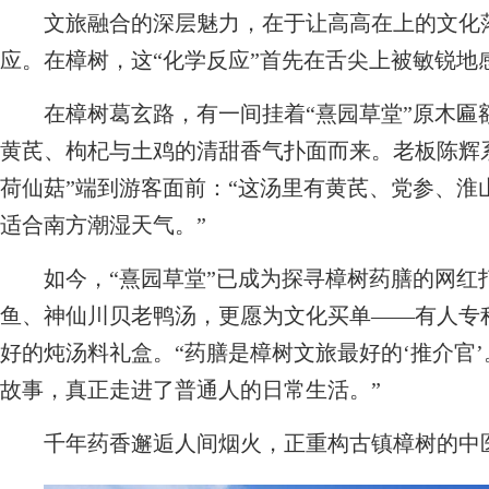
文旅融合的深层魅力，在于让高高在上的文化落
应。在樟树，这“化学反应”首先在舌尖上被敏锐地
在樟树葛玄路，有一间挂着“熹园草堂”原木匾
黄芪、枸杞与土鸡的清甜香气扑面而来。老板陈辉
荷仙菇”端到游客面前：“这汤里有黄芪、党参、淮
适合南方潮湿天气。”
如今，“熹园草堂”已成为探寻樟树药膳的网红
鱼、神仙川贝老鸭汤，更愿为文化买单——有人专
好的炖汤料礼盒。“药膳是樟树文旅最好的‘推介官’
故事，真正走进了普通人的日常生活。”
千年药香邂逅人间烟火，正重构古镇樟树的中