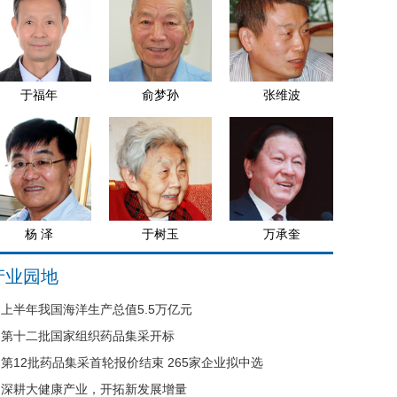
于福年
俞梦孙
张维波
杨 泽
于树玉
万承奎
产业园地
上半年我国海洋生产总值5.5万亿元
第十二批国家组织药品集采开标
第12批药品集采首轮报价结束 265家企业拟中选
深耕大健康产业，开拓新发展增量