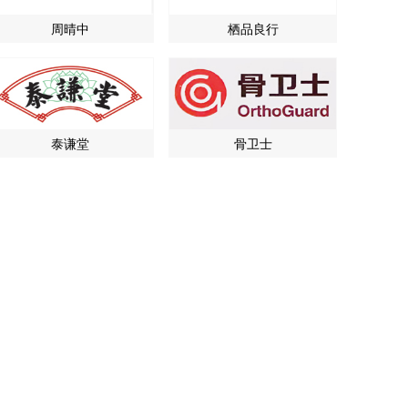
周晴中
栖品良行
泰谦堂
骨卫士