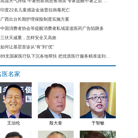
高温天气持续 中暑热射病患者增加 专家提醒中暑之后“六不要”
印度22名儿童感染金迪普拉病毒死亡
广西出台长期护理保险制度实施方案
中国消费者协会等提醒消费者私域渠道医药广告陷阱多
三伏天减重，怎样安全又高效
如何让基层首诊从“有”到“优”
89支国家医疗队下沉各地帮扶 把优质医疗服务精准送到县域基层
名医名家
王治伦
殷大奎
于智敏