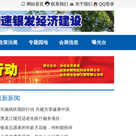



网站首页
联系我们
关于我们
QQ登录
政策法规
专题园地
会展信息
曝光台
最新新闻
实施残疾预防行动 共建共享健康中国
黑龙江规范适老化医疗服务项目
银发志愿者的年龄天花板，何时能拆掉