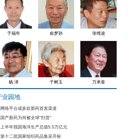
于福年
俞梦孙
张维波
杨 泽
于树玉
万承奎
产业园地
网络平台成多款新药首发渠道
国产新药为何被全球“扫货”
上半年我国海洋生产总值5.5万亿元
第十二批国家组织药品集采开标