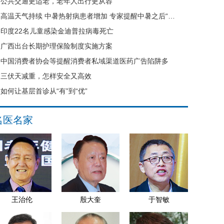
公共交通更适老，老年人出行更从容
高温天气持续 中暑热射病患者增加 专家提醒中暑之后“六不要”
印度22名儿童感染金迪普拉病毒死亡
广西出台长期护理保险制度实施方案
中国消费者协会等提醒消费者私域渠道医药广告陷阱多
三伏天减重，怎样安全又高效
如何让基层首诊从“有”到“优”
名医名家
王治伦
殷大奎
于智敏