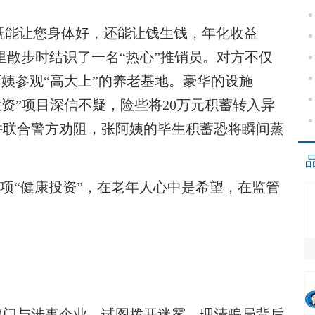
既能让您身体好，还能让钱生钱，年化收益
园里散步时结识了一名“热心”推销员。对方不仅
阿姨参观“高大上”的养老基地。豪华的设施
投资”项目深信不疑，险些将20万元积蓄转入异
并联合警方劝阻，张阿姨的毕生积蓄恐将瞬间蒸
项“健康投资”，在老年人心中是希望，在监管
门与涉事企业，试图拨开迷雾，理清骗局背后