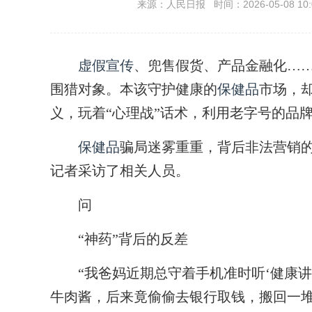
来源：人民日报 时间：2026-05-08 10:
虚假宣传
、兜售假货、产品金融化…
围猎对象。本该守护健康的
保健品
市场，
义，玩着“心理战”话术，利用老字号的品
保健品
骗局迷雾重重，背后非法营销的
记者采访了相关人员。
问
“神药”背后的反差
“我爸妈近期总守着手机准时听‘健康讲
牛肉酱，后来竟偷偷去银行取钱，搬回一堆