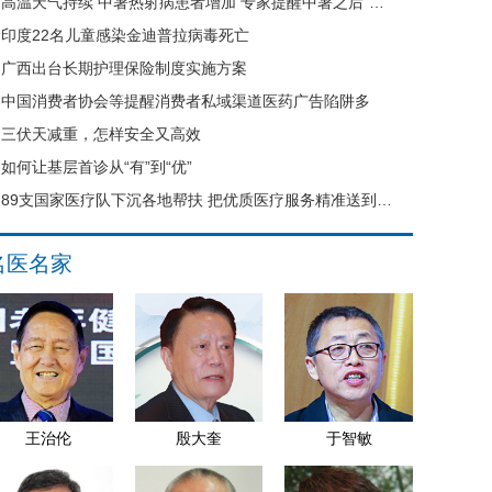
高温天气持续 中暑热射病患者增加 专家提醒中暑之后“六不要”
印度22名儿童感染金迪普拉病毒死亡
广西出台长期护理保险制度实施方案
中国消费者协会等提醒消费者私域渠道医药广告陷阱多
三伏天减重，怎样安全又高效
如何让基层首诊从“有”到“优”
89支国家医疗队下沉各地帮扶 把优质医疗服务精准送到县域基层
名医名家
王治伦
殷大奎
于智敏