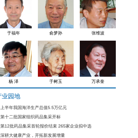
于福年
俞梦孙
张维波
杨 泽
于树玉
万承奎
产业园地
上半年我国海洋生产总值5.5万亿元
第十二批国家组织药品集采开标
第12批药品集采首轮报价结束 265家企业拟中选
深耕大健康产业，开拓新发展增量