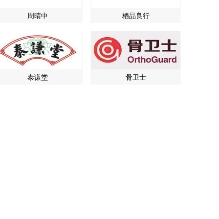
周晴中
栖品良行
泰谦堂
骨卫士