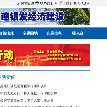



网站首页
联系我们
关于我们
QQ登录
政策法规
专题园地
会展信息
曝光台
最新新闻
黑龙江规范适老化医疗服务项目
银发志愿者的年龄天花板，何时能拆掉
公共交通更适老，老年人出行更从容