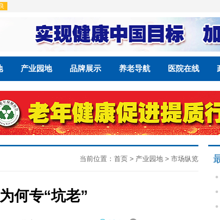
地
产业园地
品牌展示
养老导航
医院在线
当前位置：
首页
>
产业园地
>
市场纵览
为何专“坑老”