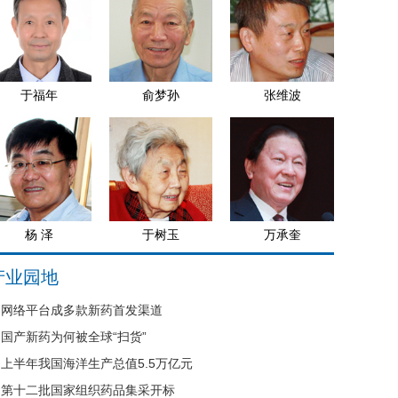
于福年
俞梦孙
张维波
杨 泽
于树玉
万承奎
产业园地
网络平台成多款新药首发渠道
国产新药为何被全球“扫货”
上半年我国海洋生产总值5.5万亿元
第十二批国家组织药品集采开标