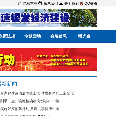



网站首页
联系我们
关于我们
QQ登录
政策法规
专题园地
会展信息
曝光台
最新新闻
专家解读运动后体重上涨 读懂身体的正常变化
刚果（金）埃博拉确诊病例超4000例
实施残疾预防行动 共建共享健康中国