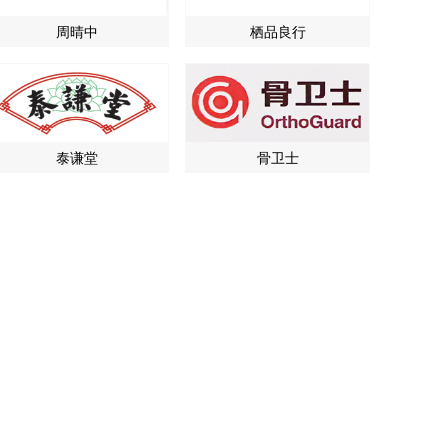
周晴中
栖品良行
泰谦堂
骨卫士