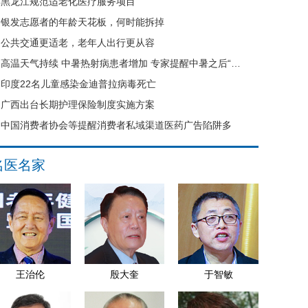
黑龙江规范适老化医疗服务项目
银发志愿者的年龄天花板，何时能拆掉
公共交通更适老，老年人出行更从容
高温天气持续 中暑热射病患者增加 专家提醒中暑之后“六不要”
印度22名儿童感染金迪普拉病毒死亡
广西出台长期护理保险制度实施方案
中国消费者协会等提醒消费者私域渠道医药广告陷阱多
名医名家
王治伦
殷大奎
于智敏