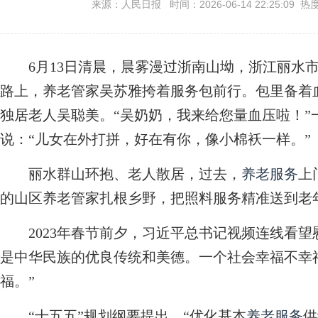
来源：人民日报 时间：2026-06-14 22:25:09 热
6月13日清晨，晨雾漫过浙南山坳，浙江丽水市
路上，养老管家吴苏雅挎着服务包前行。包里备着
独居老人吴聪美。“吴奶奶，我来给您量血压啦！”
说：“儿女在外打拼，好在有你，像小棉袄一样。”
丽水群山环抱、老人散居，过去，
养老服务
上
的山区养老管家扎根乡野，把照料服务精准送到老
2023年春节前夕，习近平总书记视频连线看望
是中华民族的优良传统和美德。一个社会幸福不幸
福。”
“十五五”规划纲要提出，“优化基本
养老服务
供