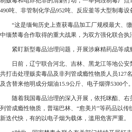
制贩毒和电诈犯罪的清剿行动，一举捣毁制毒厂点13
490吨、非管制化学品952吨、反应釜等大型制毒设
“这是缅甸历史上查获毒品加工厂规模最大、缴
中缅禁毒合作取得的重大战果，为双方强化联合执
紧盯新型毒品治理问题，开展涉麻精药品等成
日前，辽宁联合河北、吉林、黑龙江等地公安禁
共打击处理贩卖毒品及非列管成瘾性物质人员127
及含替来他明成分烟油15.9公斤、电子烟弹5300个
随着我国毒品治理的深入开展，依托咪酯、右美
列管成瘾性物质，普瑞巴林、“愈美片”等药品以传
新迭代快，有的以电子烟为载体，滥用危害严重。