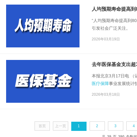
人均预期寿命提高到
“人均预期寿命提高到8
引发社会广泛关注。
2026年03月19日
去年医保基金支出超
本报北京3月17日电 （
医疗保障
事业发展统计快
35873.11亿元，总支出
2026年03月18日
支增幅倒挂态势。这也
首页
上一页
1
2
3
4
共
39
页
390
条数据