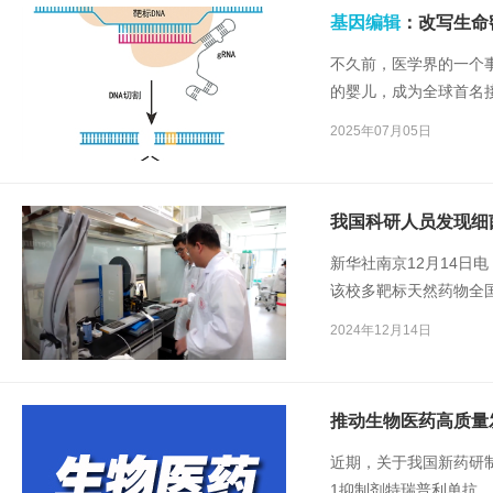
基因编辑
：改写生命
不久前，医学界的一个
的婴儿，成为全球首名
准
基因编辑
技术，针对
2025年07月05日
疾病。
我国科研人员发现细
新华社南京12月14日
该校多靶标天然药物全
代谢抵抗噬菌体感染的
2024年12月14日
关研究成果13日发表于
推动生物医药高质量
近期，关于我国新药研
1抑制剂特瑞普利单抗