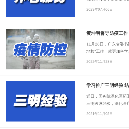
提高承接京津冀地区养
2023年07月06日
黄坤明督导防疫工作
11月28日，广东省委
地检”工作，就更加科
强调要立足于防、立足
2022年11月28日
的执行力抓细抓实防控
大防控战果，推动防疫
学习推广三明经验 
近日，国务院深化医药
三明医改经验，深化医
布局，加快推动实现大
2021年11月05日
疼脑热等小病在乡村解
续的公立医疗机构运行