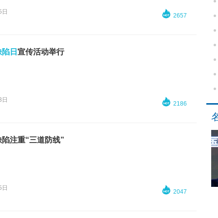
5日

2657
缺陷日
宣传活动举行
3日

2186
陷注重“三道防线”
5日

2047