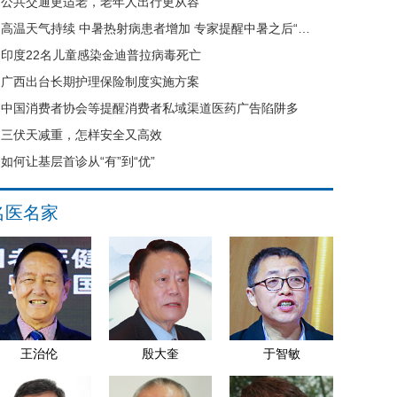
公共交通更适老，老年人出行更从容
高温天气持续 中暑热射病患者增加 专家提醒中暑之后“六不要”
印度22名儿童感染金迪普拉病毒死亡
广西出台长期护理保险制度实施方案
中国消费者协会等提醒消费者私域渠道医药广告陷阱多
三伏天减重，怎样安全又高效
如何让基层首诊从“有”到“优”
名医名家
王治伦
殷大奎
于智敏