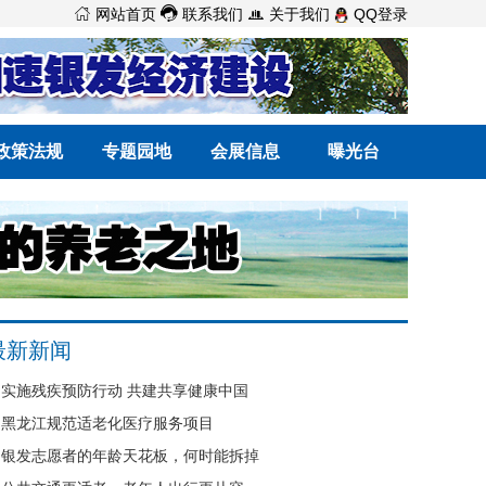



网站首页
联系我们
关于我们
QQ登录
政策法规
专题园地
会展信息
曝光台
最新新闻
实施残疾预防行动 共建共享健康中国
黑龙江规范适老化医疗服务项目
银发志愿者的年龄天花板，何时能拆掉