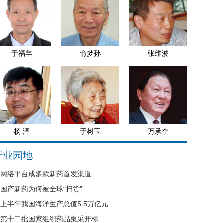
于福年
俞梦孙
张维波
杨 泽
于树玉
万承奎
产业园地
网络平台成多款新药首发渠道
国产新药为何被全球“扫货”
上半年我国海洋生产总值5.5万亿元
第十二批国家组织药品集采开标