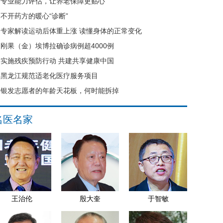
专业能力评估，让养老保障更贴心
不开药方的暖心“诊断”
专家解读运动后体重上涨 读懂身体的正常变化
刚果（金）埃博拉确诊病例超4000例
实施残疾预防行动 共建共享健康中国
黑龙江规范适老化医疗服务项目
银发志愿者的年龄天花板，何时能拆掉
名医名家
王治伦
殷大奎
于智敏