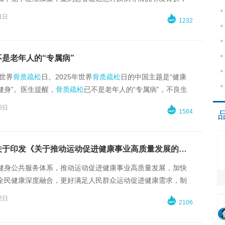
显现出来。
1日

1232
不是老年人的“专属病”
是世界
骨质疏松
日。2025年世界
骨质疏松
日的中国主题是“健康
健身”。医生提醒，
骨质疏松
已不是老年人的“专属病”，不良生
速年轻人骨量流失，应尽早识别、科学干预。
0日

1564
体育总局关于印发《关于推动运动促进健康事业高质量发展的指导意见》的通知
健身公共服务体系，推动运动促进健康事业高质量发展，加快
全民健康深度融合，更好满足人民群众运动促进健康需求，制
。
2日

2106