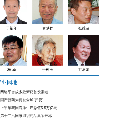
于福年
俞梦孙
张维波
杨 泽
于树玉
万承奎
产业园地
网络平台成多款新药首发渠道
国产新药为何被全球“扫货”
上半年我国海洋生产总值5.5万亿元
第十二批国家组织药品集采开标