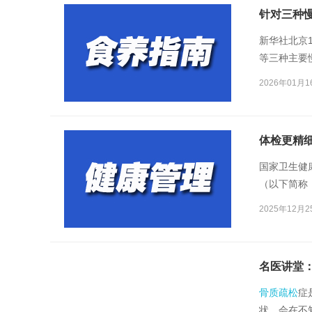
针对三种
新华社北京
等三种主要
在有效发挥
2026年01月1
平。
体检更精细
国家卫生健
（以下简称
健康量表筛
2025年12月2
转变，为1
名医讲堂
骨质疏松
症
状，会在不