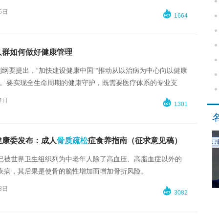
6日

1664
人群如何做好健康管理
规划纲要提出，“加快建设健康中国”“推动从以治病为中心向以健康
”。要实现全生命周期的健康守护，既需要医疗体系的专业支
面的保障兜底，也需要个人养成更加科学的生活习惯。
4日

1301
健康委发布：成人
骨质疏松
症食养指南（征求意见稿）
已被世界卫生组织列为中老年人除了高血压、高脂血症以外的
疾病，其后果是使骨的脆性增加而增加骨折风险。
8日

3082