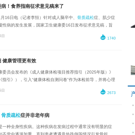
慢病！食养指南征求意见稿来了
1月16日电（记者李恒）针对成人脑卒中、
骨质疏松
症、肌少症
慢性病的发生发展，国家卫生健康委16日发布征求意见稿，旨
食药物质及新食品原料等的功效和作用，提高国民营养健康水
6日

1740
 健康管理更有效
康委员会发布的《成人健康体检项目推荐指引（2025年版）》
《指引》），引入“健康体检自测问卷”作为体检前导，并将心理
查纳入评估体系，推动体检从“标准化套餐”向“风险导向型”模式
5日

2673
8岁及以上人群提供更科学、更精准的健康体检指导。
：
骨质疏松
症并非老年病
是一种全身性疾病。这种疾病在发病过程中通常没有明显的症
知不觉中逐渐加重，直到患者遭遇意外跌倒等情况引发骨折，