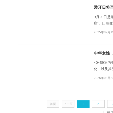
爱牙日将
9月20日是
康”。口腔
得香”，更
2025年09月1
中年女性，
40~59
化，以及其
女性体内雌
2025年08月2
量下降、关
脂肪重新分
首页
上一页
1
2
共
35