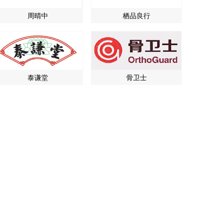
周晴中
栖品良行
泰谦堂
骨卫士