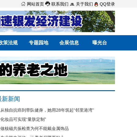



网站首页
联系我们
关于我们
QQ登录
政策法规
专题园地
会展信息
曝光台
最新新闻
从独自抗癌到带队健身，她用28年筑起“邻里港湾”
化妆品可实现“量肤定制”
做核磁共振检查为何不能戴金属饰品