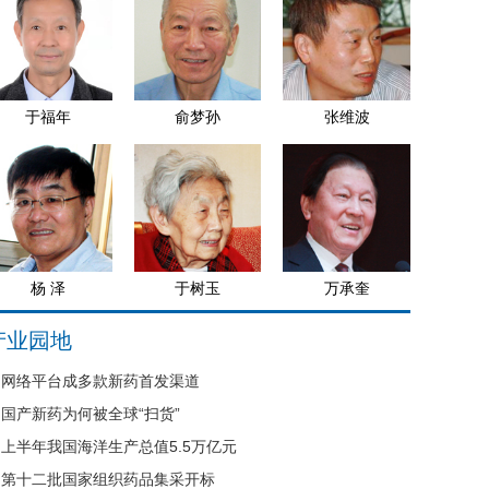
于福年
俞梦孙
张维波
杨 泽
于树玉
万承奎
产业园地
网络平台成多款新药首发渠道
国产新药为何被全球“扫货”
上半年我国海洋生产总值5.5万亿元
第十二批国家组织药品集采开标