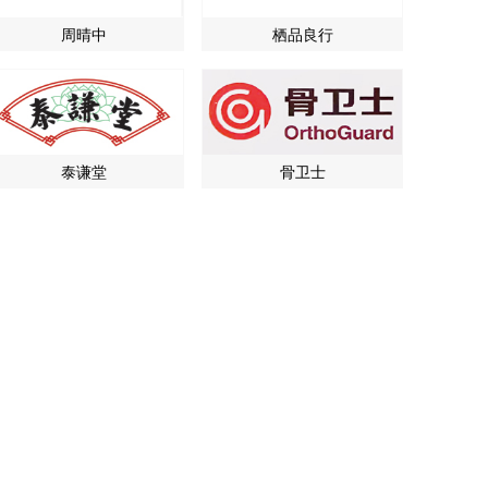
周晴中
栖品良行
泰谦堂
骨卫士