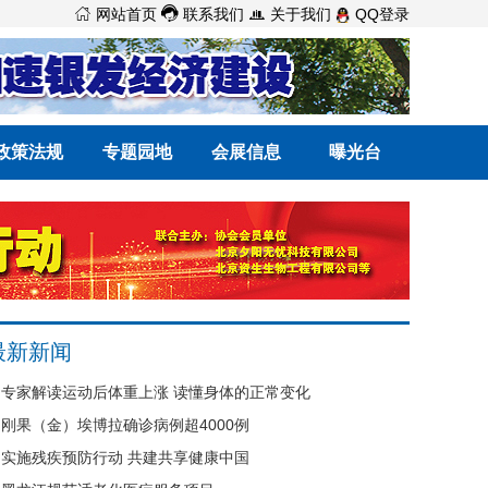



网站首页
联系我们
关于我们
QQ登录
政策法规
专题园地
会展信息
曝光台
最新新闻
专家解读运动后体重上涨 读懂身体的正常变化
刚果（金）埃博拉确诊病例超4000例
实施残疾预防行动 共建共享健康中国