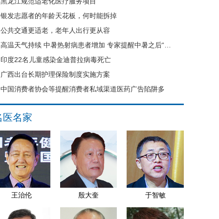
黑龙江规范适老化医疗服务项目
银发志愿者的年龄天花板，何时能拆掉
公共交通更适老，老年人出行更从容
高温天气持续 中暑热射病患者增加 专家提醒中暑之后“六不要”
印度22名儿童感染金迪普拉病毒死亡
广西出台长期护理保险制度实施方案
中国消费者协会等提醒消费者私域渠道医药广告陷阱多
名医名家
王治伦
殷大奎
于智敏