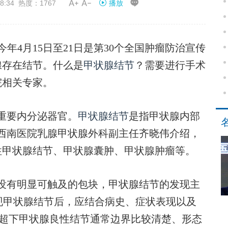


8:34 热度：1767
播放
4月15日至21日是第30个全国肿瘤防治宣传
腺存在结节。什么是
甲状腺结节
？需要进行手术
院相关专家。
重要内分泌器官。
甲状腺结节
是指甲状腺内部
西南医院乳腺甲状腺外科副主任齐晓伟介绍，
性甲状腺结节、甲状腺囊肿、甲状腺肿瘤等。
有明显可触及的包块，甲状腺结节的发现主
现甲状腺结节后，应结合病史、症状表现以及
B超下甲状腺良性结节通常边界比较清楚、形态