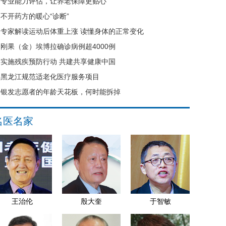
专业能力评估，让养老保障更贴心
不开药方的暖心“诊断”
专家解读运动后体重上涨 读懂身体的正常变化
刚果（金）埃博拉确诊病例超4000例
实施残疾预防行动 共建共享健康中国
黑龙江规范适老化医疗服务项目
银发志愿者的年龄天花板，何时能拆掉
名医名家
王治伦
殷大奎
于智敏