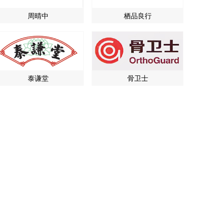
周晴中
栖品良行
泰谦堂
骨卫士