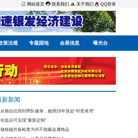



网站首页
联系我们
关于我们
QQ登录
政策法规
专题园地
会展信息
曝光台
最新新闻
从独自抗癌到带队健身，她用28年筑起“邻里港湾”
化妆品可实现“量肤定制”
做核磁共振检查为何不能戴金属饰品