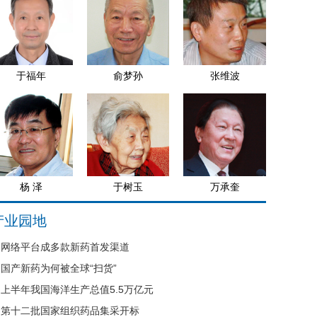
于福年
俞梦孙
张维波
杨 泽
于树玉
万承奎
产业园地
网络平台成多款新药首发渠道
国产新药为何被全球“扫货”
上半年我国海洋生产总值5.5万亿元
第十二批国家组织药品集采开标