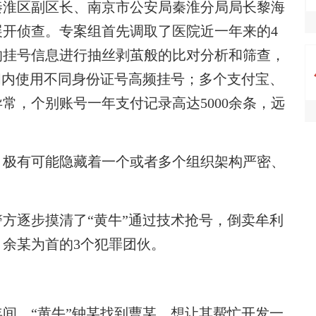
淮区副区长、南京市公安局秦淮分局局长黎海
开侦查。专案组首先调取了医院近一年来的4
的挂号信息进行抽丝剥茧般的比对分析和筛查，
间内使用不同身份证号高频挂号；多个支付宝、
常，个别账号一年支付记录高达5000余条，远
极有可能隐藏着一个或者多个组织架构严密、
逐步摸清了“黄牛”通过技术抢号，倒卖牟利
余某为首的3个犯罪团伙。
。
年间，“黄牛”钟某找到曹某，想让其帮忙开发一