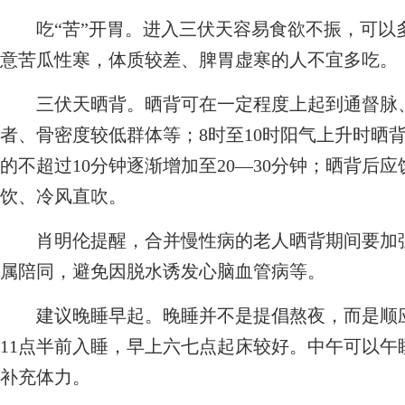
吃“苦”开胃。进入三伏天容易食欲不振，可以
意苦瓜性寒，体质较差、脾胃虚寒的人不宜多吃。
三伏天晒背。晒背可在一定程度上起到通督脉、
者、骨密度较低群体等；8时至10时阳气上升时晒
的不超过10分钟逐渐增加至20—30分钟；晒背后
饮、冷风直吹。
肖明伦提醒，合并慢性病的老人晒背期间要加强
属陪同，避免因脱水诱发心脑血管病等。
建议晚睡早起。晚睡并不是提倡熬夜，而是顺应
11点半前入睡，早上六七点起床较好。中午可以午睡
补充体力。