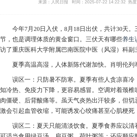
来源：人民日报 时间：2025-07-22 14:22:32 热
今年7月20日入伏，8月18日出伏，共计30天
节，也是调理体质的黄金窗口。三伏天有哪些
养生
访了重庆医科大学附属巴南医院中医（风湿）科副
夏季高温高湿，人体新陈代谢加快。肖明伦列
误区一：只防暑不防寒。夏季有些人贪凉喜冷，
知冷热、免疫力下降，更容易感冒。空调对着颈椎
肉僵硬、后背酸痛等。虽天气炎热出汗较多，但切
激会引起血管收缩，可能诱发心绞痛甚至心肌梗死
误区二：夏天只能清淡饮食。夏季食养应以清补
可适当食用绿豆汤、扁豆粥、荷叶粥等；还应顺应