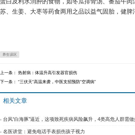
蛋白及利水消肿的食物，如冬瓜排骨汤、番茄牛肉
苏、生姜、大枣等药食两用之品以益气固胎，健脾
养生误区
上一条：
热射病：体温升高引发器官损伤
下一条：
“三伏天”高温来袭，中医支招预防“空调病”
相关文章
台风“白海豚”逼近，这项致死疾病风险飙升，4类高危人群需做
名医讲堂：避免电话手表损伤孩子视力