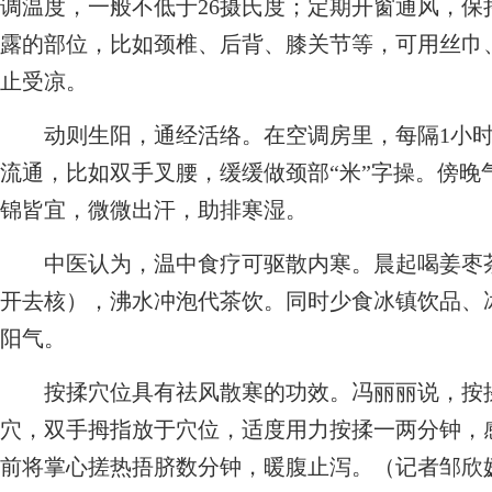
调温度，一般不低于26摄氏度；定期开窗通风，
露的部位，比如颈椎、后背、膝关节等，可用丝巾
止受凉。
动则生阳，通经活络。在空调房里，每隔1小时
流通，比如双手叉腰，缓缓做颈部“米”字操。傍晚
锦皆宜，微微出汗，助排寒湿。
中医认为，温中食疗可驱散内寒。晨起喝姜枣茶，
开去核），沸水冲泡代茶饮。同时少食冰镇饮品、
阳气。
按揉穴位具有祛风散寒的功效。冯丽丽说，按揉
穴，双手拇指放于穴位，适度用力按揉一两分钟，
前将掌心搓热捂脐数分钟，暖腹止泻。（记者邹欣