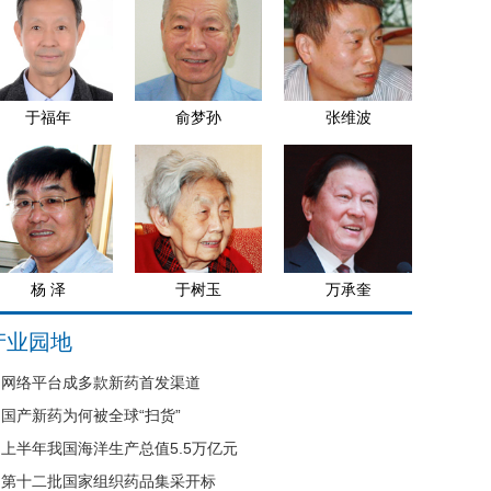
于福年
俞梦孙
张维波
杨 泽
于树玉
万承奎
产业园地
网络平台成多款新药首发渠道
国产新药为何被全球“扫货”
上半年我国海洋生产总值5.5万亿元
第十二批国家组织药品集采开标