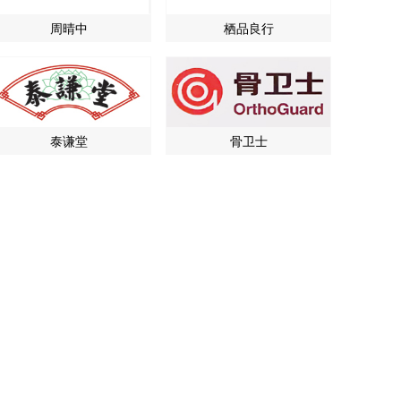
周晴中
栖品良行
泰谦堂
骨卫士