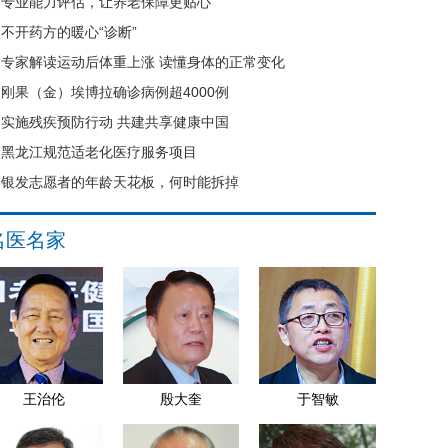
专业能力评估，让养老保障更贴心
不开药方的暖心“诊断”
专家解读运动后体重上涨 读懂身体的正常变化
刚果（金）埃博拉确诊病例超4000例
实施残疾预防行动 共建共享健康中国
黑龙江规范适老化医疗服务项目
银发志愿者的年龄天花板，何时能拆掉
名医名家
王治伦
殷大奎
于智敏