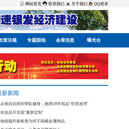



网站首页
联系我们
关于我们
QQ登录
政策法规
专题园地
会展信息
曝光台
最新新闻
从独自抗癌到带队健身，她用28年筑起“邻里港湾”
化妆品可实现“量肤定制”
做核磁共振检查为何不能戴金属饰品