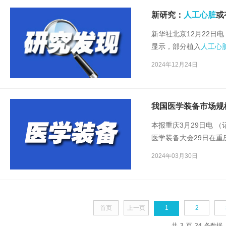
新研究：
人工心脏
或
新华社北京12月22日
显示，部分植入
人工心
治疗甚至治愈心力衰竭
2024年12月24日
我国医学装备市场规模
本报重庆3月29日电 
医学装备大会29日在重
1.27万亿元，同比增长
2024年03月30日
首页
上一页
1
2
共
3
页
24
条数据