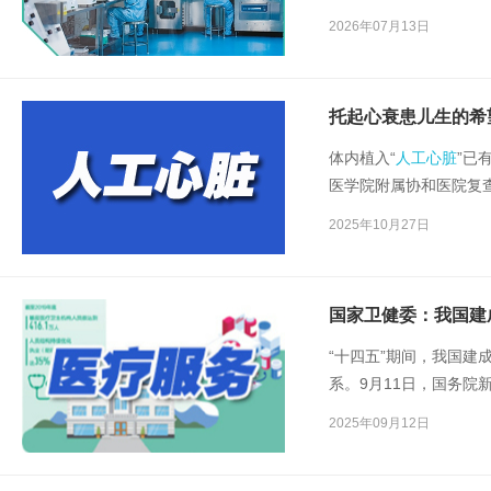
的病房里，与爱人憧憬
2026年07月13日
动“灵犀指”，重新拿起
托起心衰患儿生的希
体内植入“
人工心脏
”已
医学院附属协和医院复
现在电脑屏幕上时，协
2025年10月27日
微笑：“各方面指标都比
国家卫健委：我国建
“十四五”期间，我国
系。9月11日，国务院
闻发布会，国家卫生健
2025年09月12日
成就。