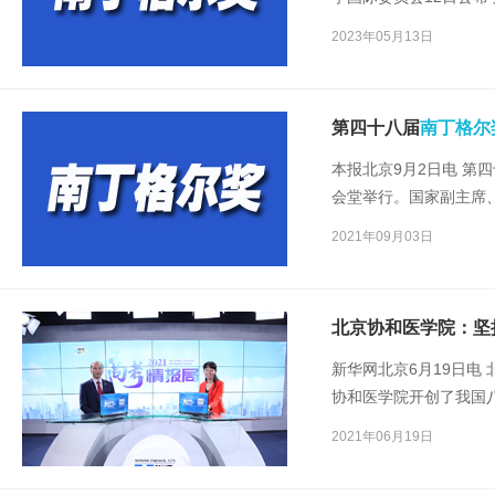
家的37名护理人员获得
2023年05月13日
有7名优秀护理工作者
第四十八届
南丁格尔
本报北京9月2日电 第
会堂举行。国家副主席
奖。
2021年09月03日
北京协和医学院：坚
新华网北京6月19日电
协和医学院开创了我国
了住院医师规范化培训
2021年06月19日
黄家驷、吴阶平在内的
大批临床医学家、医学