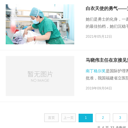
国内外享有很高的声誉
白衣天使的勇气——
她们是勇士的化身，一
的最佳拍档，她们沉稳
流逝，带走了青春，但
2021年05月12日
是第110个国际护士节
凡工作中不平凡的坚守
马晓伟主任在京接见
南丁格尔奖
是国际护理
批准，我国福建省立医
午，国家卫生健康委主
2019年09月04日
海京接见李红并座谈。
首页
上一页
1
2
3
共
4
页
32
条数据