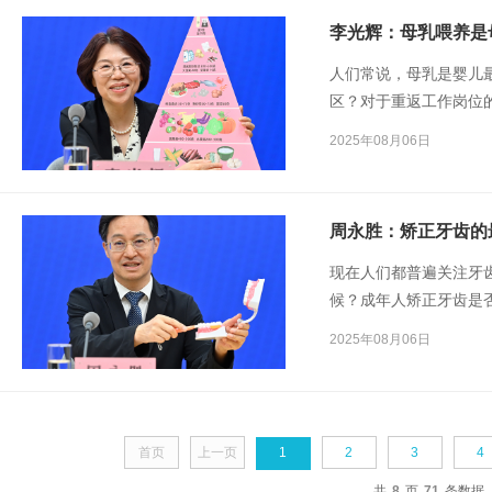
李光辉：母乳喂养是
人们常说，母乳是婴儿
区？对于重返工作岗位
2025年08月06日
周永胜：矫正牙齿的
现在人们都普遍关注牙
候？成年人矫正牙齿是
法是否正确？谢谢。
2025年08月06日
首页
上一页
1
2
3
4
共
8
页
71
条数据