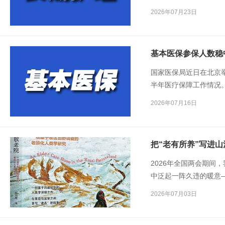
出“推行
长期护理保险
”
2026年07月23日
保险
为失能人员的基本
实施积极应对人口老龄
基本医保参保人数稳
国家医保局近日在北京举
半年医疗保障工作情况
和治理、纵深推进医药
2026年07月16日
服务水平、深化医保数
合预期。
把“老有所养”写进山
2026年全国两会期间
中泛起一阵久违的暖意
踏实的温度。这本书，
2026年07月03日
的一次交汇，更是我与