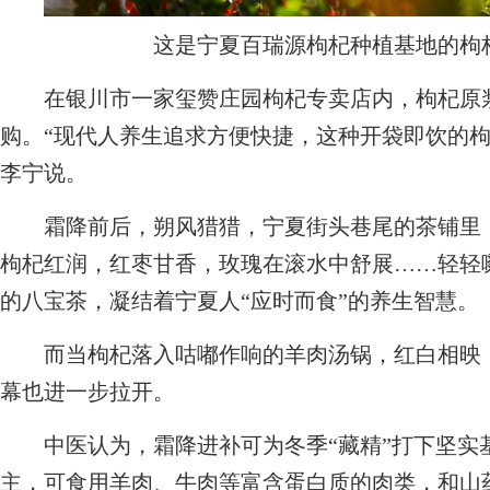
这是宁夏百瑞源枸杞种植基地的枸
在银川市一家玺赞庄园枸杞专卖店内，枸杞原浆
购。“现代人养生追求方便快捷，这种开袋即饮的枸
李宁说。
霜降前后，朔风猎猎，宁夏街头巷尾的茶铺里，
枸杞红润，红枣甘香，玫瑰在滚水中舒展……轻轻
的八宝茶，凝结着宁夏人“应时而食”的养生智慧。
而当枸杞落入咕嘟作响的羊肉汤锅，红白相映，
幕也进一步拉开。
中医认为，霜降进补可为冬季“藏精”打下坚实
主，可食用羊肉、牛肉等富含蛋白质的肉类，和山