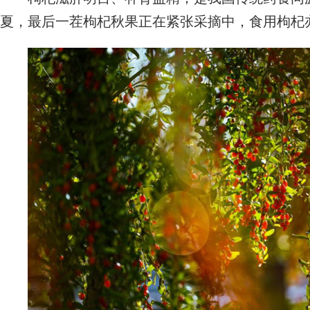
夏，最后一茬枸杞秋果正在紧张采摘中，食用枸杞