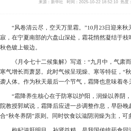
来源：新华社 时间：2025-10-22 18:52:10 热度
“风卷清云尽，空天万里霜。”10月23日迎来秋
寂，在宁夏南部的六盘山深处，霜花悄然凝结于枝
秋色镀上银边。
《月令七十二候集解》写道：“九月中，气肃而
寒气增长而萧瑟。此时气候呈现燥、寒等特征，“秋
袭人体。作为秋天最后一个节气，霜降也意味着冬
“霜降养生核心在于防寒以护阳，润燥以养阴，顺
院教授郭斌说，霜降后应进一步调整作息，早卧晚
合“秋冬养阴”原则。同时饮食以滋阴润燥为主，可
枸杞滋肝明目、补肾益精，是我国传统药食同源