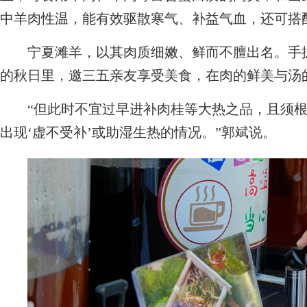
中羊肉性温，能有效驱散寒气、补益气血，还可搭
宁夏滩羊，以其肉质细嫩、鲜而不膻出名。手抓
的秋日里，邀三五亲友享受美食，在肉的鲜美与汤
“但此时不宜过早进补肉桂等大热之品，且须根
出现‘虚不受补’或助湿生热的情况。”郭斌说。